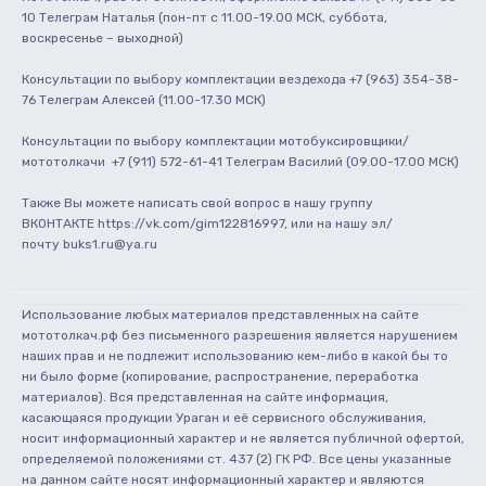
10 Телеграм Наталья (пон-пт с 11.00-19.00 МСК, суббота, 
воскресенье – выходной)

Консультации по выбору комплектации вездехода +7 (963) 354-38-
76 Телеграм Алексей (11.00-17.30 МСК)

Консультации по выбору комплектации мотобуксировщики/
мототолкачи  +7 (911) 572-61-41 Телеграм Василий (09.00-17.00 МСК)

Также Вы можете написать свой вопрос в нашу группу 
ВКОНТАКТЕ https://vk.com/gim122816997, или на нашу эл/
почту buks1.ru@ya.ru

Использование любых материалов представленных на сайте
мототолкач.рф без письменного разрешения является нарушением
наших прав и не подлежит использованию кем-либо в какой бы то
ни было форме (копирование, распространение, переработка
материалов). Вся представленная на сайте информация,
касающаяся продукции Ураган и её сервисного обслуживания,
носит информационный характер и не является публичной офертой,
определяемой положениями ст. 437 (2) ГК РФ. Все цены указанные
на данном сайте носят информационный характер и являются