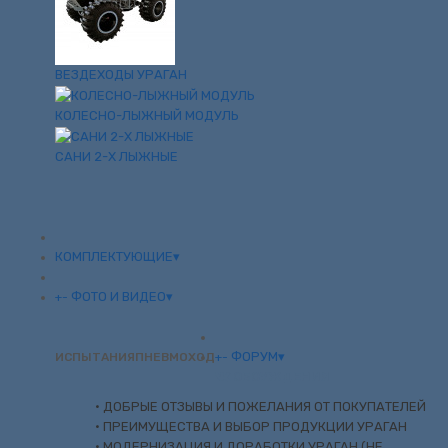
ВЕЗДЕХОДЫ УРАГАН
КОЛЕСНО-ЛЫЖНЫЙ МОДУЛЬ
САНИ 2-Х ЛЫЖНЫЕ
КОМПЛЕКТУЮЩИЕ▾
ФОТО И ВИДЕО▾
+
-
0 отзывов
/
Написать отзыв
ФОРУМ▾
ИСПЫТАНИЯ
ПНЕВМОХОД
+
-
ОБСУЖДЕНИЯ
18 400 р.
• ДОБРЫЕ ОТЗЫВЫ И ПОЖЕЛАНИЯ ОТ ПОКУПАТЕЛЕЙ
• ПРЕИМУЩЕСТВА И ВЫБОР ПРОДУКЦИИ УРАГАН
• МОДЕРНИЗАЦИЯ И ДОРАБОТКИ УРАГАН (НЕ