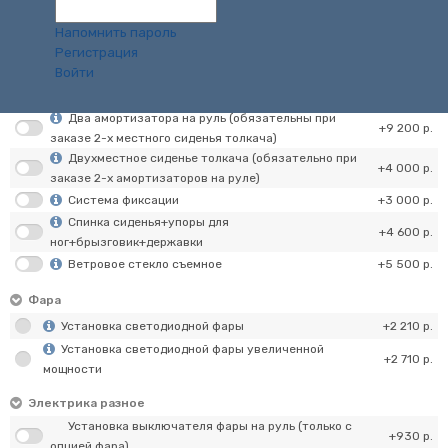
Пять накладок на сани
+3 000 р.
Металлический конек на сани (без установки)
+1 250 р.
Напомнить пароль
Усиление 1-но местного стандартного сиденья
+2 500 р.
Регистрация
Войти
Амортизатор на руль
+6 100 р.
Горное сиденье
+4 000 р.
Два амортизатора на руль (обязательны при
+9 200 р.
заказе 2-х местного сиденья толкача)
Двухместное сиденье толкача (обязательно при
+4 000 р.
заказе 2-х амортизаторов на руле)
Система фиксации
+3 000 р.
Спинка сиденья+упоры для
+4 600 р.
ног+брызговик+державки
Ветровое стекло съемное
+5 500 р.
Фара
Установка светодиодной фары
+2 210 р.
Установка светодиодной фары увеличенной
+2 710 р.
мощности
Электрика разное
Установка выключателя фары на руль (только с
+930 р.
опцией фара)