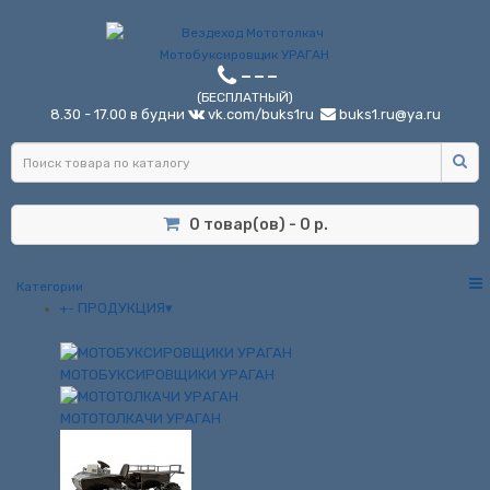
---
(БЕСПЛАТНЫЙ)
8.30 - 17.00 в будни
vk.com/buks1ru
buks1.ru@ya.ru
0 товар(ов) - 0 р.
Категории
ПРОДУКЦИЯ▾
+
-
МОТОБУКСИРОВЩИКИ УРАГАН
ПРОДУКЦИЯ
МОТОТОЛКАЧИ УРАГАН
Передний модуль для мотобуксировщика Ураган
МОТОТОЛКАЧИ УРАГАН
Передний модуль для
мотобуксировщика Ураган