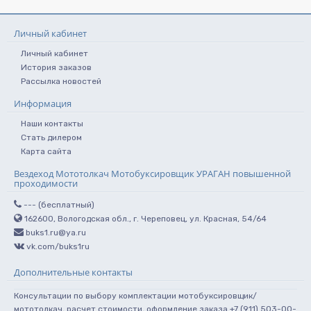
Личный кабинет
Личный кабинет
История заказов
Рассылка новостей
Информация
Наши контакты
Стать дилером
Карта сайта
Вездеход Мототолкач Мотобуксировщик УРАГАН повышенной
проходимости
--- (бесплатный)
162600, Вологодская обл., г. Череповец, ул. Красная, 54/64
buks1.ru@ya.ru
vk.com/buks1ru
Дополнительные контакты
Консультации по выбору комплектации мотобуксировщик/
мототолкач, расчет стоимости, оформление заказа +7 (911) 503-00-